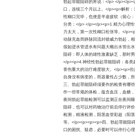
勃起罪能阻碍的界说：</p> </p>
口，连续三个月以上。</p><p>解析：
性糊口完毕，也便是半途疲软（留心：此时
分类：</p> </p></p><p>1
力太大，第一次性糊口松张等。</p>
动脉充血而静脉回流封锁威力勃起，相
假如进水管进水有问题大概出水管出水关
阻碍：即人体的雄性激素缺乏，那时男
</p><p>4.神经性勃起罪能阻碍
誉伤重大的治疗难度较大。</p><p
自身没有病变的，而器量性占少数，所以不
三、勃起罪能阻碍须要作的检查有哪些？<
作一些常规的体检，蕴含血压，血糖，血脂
夜间勃起罪能检测可以监测正在夜间睡眠
阻碍，也可以对药物治疗前后停行评价。
检测，精液检测，阳茎血管彩超（阳茎
等。</p><p><p><p>四、勃起罪能阻
口的困扰、疑虑，必要时可以停行心理咨