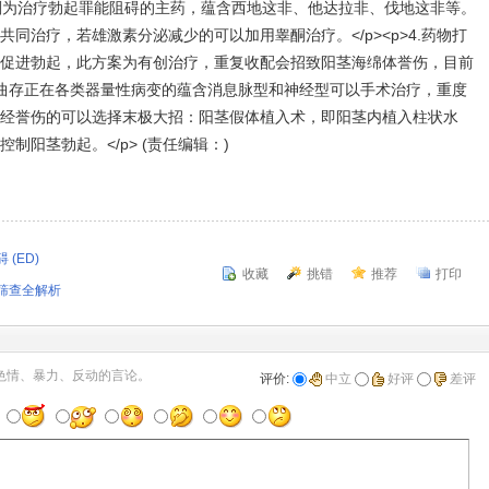
5克制剂为治疗勃起罪能阻碍的主药，蕴含西地这非、他达拉非、伐地这非等。
同治疗，若雄激素分泌减少的可以加用睾酮治疗。</p><p>4.药物打
促进勃起，此方案为有创治疗，重复收配会招致阳茎海绵体誉伤，目前
疗：简曲存正在各类器量性病变的蕴含消息脉型和神经型可以手术治疗，重度
经誉伤的可以选择末极大招：阳茎假体植入术，即阳茎内植入柱状水
阳茎勃起。</p> (责任编辑：)
(ED)
收藏
挑错
推荐
打印
筛查全解析
色情、暴力、反动的言论。
评价:
中立
好评
差评