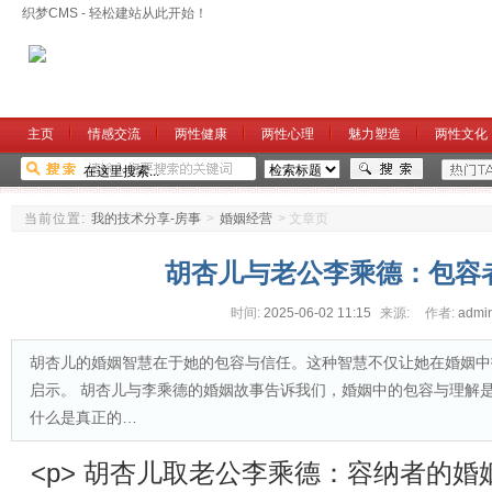
织梦CMS - 轻松建站从此开始！
主页
情感交流
两性健康
两性心理
魅力塑造
两性文化
当前位置:
我的技术分享-房事
>
婚姻经营
>
文章页
胡杏儿与老公李乘德：包容
时间:
2025-06-02 11:15
来源:
作者:
admi
胡杏儿的婚姻智慧在于她的包容与信任。这种智慧不仅让她在婚姻中
启示。 胡杏儿与李乘德的婚姻故事告诉我们，婚姻中的包容与理解
什么是真正的…
<p> 胡杏儿取老公李乘德：容纳者的婚姻聪慧 <