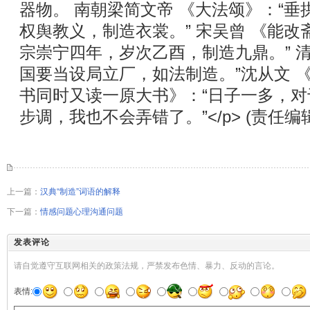
器物。 南朝梁简文帝 《大法颂》：“
权舆教义，制造衣裳。” 宋吴曾 《能改斋漫
宗崇宁四年，岁次乙酉，制造九鼎。” 清
国要当设局立厂，如法制造。”沈从文 《
书同时又读一原大书》：“日子一多，
步调，我也不会弄错了。”</p> (责任编
上一篇：
汉典“制造”词语的解释
下一篇：
情感问题心理沟通问题
发表评论
请自觉遵守互联网相关的政策法规，严禁发布色情、暴力、反动的言论。
表情: