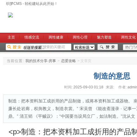
织梦CMS - 轻松建站从此开始！
主页
情感交流
两性健康
两性心理
魅力塑造
两性文化
当前位置:
我的技术分享-房事
>
恋爱攻略
>
文章页
制造的意思
时间:
2025-09-03 01:18
来源:
作者:
admi
制造：把本资料加工成折用的产品制做，或将本资料加工成器物。 南
廉长处岩廊，权舆教义，制造衣裳。” 宋吴曾 《能改斋漫录 · 记事
鼎。” 清王韬 《平贼议》：“中国要当设局立厂，如法制造。”沈从文 
<p>制造：把本资料加工成折用的产品