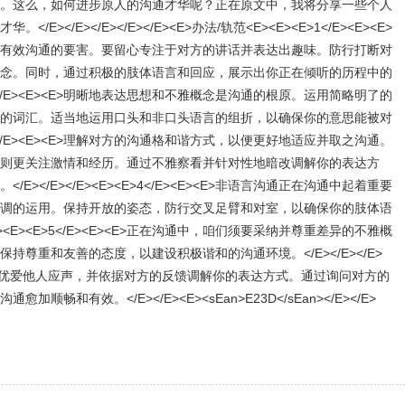
。这么，如何进步原人的沟通才华呢？正在原文中，我将分享一些个人
</E></E></E></E><E>办法/轨范<E><E><E>1</E><E><E>
有效沟通的要害。要留心专注于对方的讲话并表达出趣味。防行打断对
念。同时，通过积极的肢体语言和回应，展示出你正在倾听的历程中的
<E>2</E><E><E>明晰地表达思想和不雅概念是沟通的根原。运用简略明了的
的词汇。适当地运用口头和非口头语言的组折，以确保你的意思能被对
<E>3</E><E><E>理解对方的沟通格和谐方式，以便更好地适应并取之沟通。
则更关注激情和经历。通过不雅察看并针对性地暗改调解你的表达方
></E></E><E><E>4</E><E><E>非语言沟通正在沟通中起着重要
调的运用。保持开放的姿态，防行交叉足臂和对室，以确保你的肢体语
E><E><E>5</E><E><E>正在沟通中，咱们须要采纳并尊重差异的不雅概
尊重和友善的态度，以建设积极谐和的沟通环境。</E></E></E>
给财胳耻予优爱他人应声，并依据对方的反馈调解你的表达方式。通过询问对方的
畅和有效。</E></E><E><sEan>E23D</sEan></E></E>