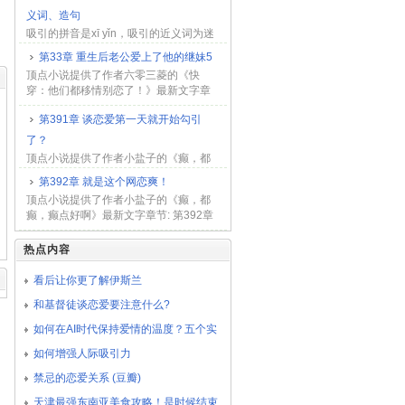
义词、造句
吸引的拼音是xī yǐn，吸引的近义词为迷
惑、迷人、吸附、勾起、招引、引人，
第33章 重生后老公爱上了他的继妹5
吸引的反义词为排斥、放弃，吸引是什
顶点小说提供了作者六零三菱的《快
么意思，基本解释：引导别的物体、力
穿：他们都移情别恋了！》最新文字章
量等到自己方面来...
节: 第33章 重生后老公爱上了他的继妹
第391章 谈恋爱第一天就开始勾引
5， 倒不是多记恨，只是心里总梗...
了？
顶点小说提供了作者小盐子的《癫，都
癫，癫点好啊》最新文字章节: 第391章
第392章 就是这个网恋爽！
谈恋爱第一天就开始勾引了？， 沈
顶点小说提供了作者小盐子的《癫，都
爅卿牵起她的手，缓缓递到自己脸...
癫，癫点好啊》最新文字章节: 第392章
就是这个网恋爽！， 人在莫名其妙
的时候真的会笑一下，就好比沈爅...
热点内容
看后让你更了解伊斯兰
和基督徒谈恋爱要注意什么?
如何在AI时代保持爱情的温度？五个实
用技巧教你情感升温
如何增强人际吸引力
禁忌的恋爱关系 (豆瓣)
天津最强东南亚美食攻略！是时候结束