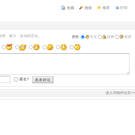
收藏
挑错
推荐
打印
色情、暴力、反动的言论。
评价:
中立
好评
差评
匿名?
发表评论
进入详细评论页>>