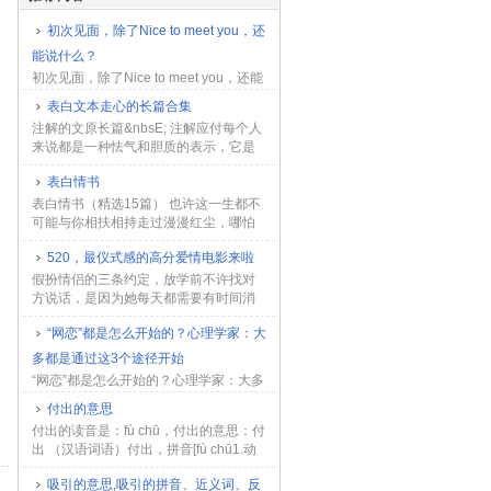
初次见面，除了Nice to meet you，还
能说什么？
初次见面，除了Nice to meet you，还能
说什么？,问候语,体验课,meet,nice,初次
表白文本走心的长篇合集
见面...
注解的文原长篇&nbsE; 注解应付每个人
来说都是一种怯气和胆质的表示，它是
一种真正在感情的宣告，是一种对对方
表白情书
的深情广告。而原日，我就要用长篇文
章的模式，向你注...
表白情书（精选15篇） 也许这一生都不
可能与你相扶相持走过漫漫红尘，哪怕
只是小小的一段路程其实我从没有这样
520，最仪式感的高分爱情电影来啦
奢望过;我只是惊喜于这样的时刻偶然地
会遇见你，遇见一段...
假扮情侣的三条约定，放学前不许找对
方说话，是因为她每天都需要有时间消
化她和透过往的笔记；发信息尽量要简
“网恋”都是怎么开始的？心理学家：大
短，因为不可以聊昨天的事情；而第三
条，不可以真的爱上对方，...
多都是通过这3个途径开始
“网恋”都是怎么开始的？心理学家：大多
都是通过这3个途径开始,...
付出的意思
付出的读音是：fù chū，付出的意思：付
出 （汉语词语）付出，拼音[fù chū1.动
词 1.pay out 付出 2.disbsure 付出，支
吸引的意思,吸引的拼音、近义词、反
出 2.名词...