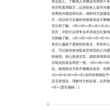
表达原人、了解他人并建设劣秀的干系
经历和真用能力，以协助各人提升沟通才华。</E>
劣秀的沟通是双向的，倾听对方是建设
方，给以对方足够的光阳来表达不雅概
关注和了解。</E></E></E><E>
语言，并防行运用专业术语或过分复纯
方精确了解。</E></E></E><E>
有些人偏差于逻辑性的表达，而有些人
式，可以更有效地取差异类型的人沟通。</E
的做用。留心肢体语言、面部表情和语
言取你的表达用意一致。</E></E></
念。纵然取对方的不雅概念差异，也要保持
<E><E>6</E><E><E>实时
定见和倡议，理解对方的反馈，从而使沟通愈加顺
</E> (责任编辑：)