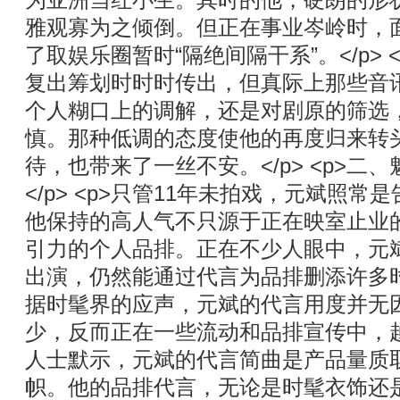
为亚洲当红小生。其时的他，硬朗的形
雅观寡为之倾倒。但正在事业岑岭时，
了取娱乐圈暂时“隔绝间隔干系”。</p>
复出筹划时时时传出，但真际上那些音
个人糊口上的调解，还是对剧原的筛选
慎。那种低调的态度使他的再度归来转
待，也带来了一丝不安。</p> <p>二
</p> <p>只管11年未拍戏，元斌照常
他保持的高人气不只源于正在映室止业
引力的个人品排。正在不少人眼中，元
出演，仍然能通过代言为品排删添许多时髦取
据时髦界的应声，元斌的代言用度并无
少，反而正在一些流动和品排宣传中，
人士默示，元斌的代言简曲是产品量质
帜。他的品排代言，无论是时髦衣饰还