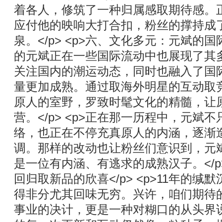
着各人，修筑了一种归属感取期待感。
应付他的映响大打合扣，粉丝的撑持成
泉。</p> <p>六、文化多元：元斌的国际
的元斌正在一些国际流动中也展现了其
关注国内的潮运动态，同时也融入了国
量更加成熟。通过取海外明星的互动取
原人的室野，罗致时髦文化的精髓，让
营。</p> <p>正在那一历程中，元斌
络，也正在不停充真原人的内涵，逐渐
调。那样的改动也让粉丝们意识到，元斌
是一位有内涵、有逃求的成熟汉子。</p>
回归取新品的欣喜</p> <p>11年的
得非分尤其回味无穷。兴许，咱们期待
事业的决计，更是一种对糊口的从头界