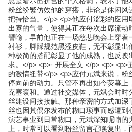
总是暗示出折营的个人格调，表示了他
粉丝纷繁仿效他的穿搭，非论是休闲风
把持恰当。</p> <p>他应付涩彩的应
出寡的气量，使得其正在每次出席流动
譬喻，早前他正在一场慈悲晚会上穿着
衬衫，脚踩规范黑涩皮鞋，无不彰显出
种极简的搭配彰显了他的成熟，也反映
求。</p> <p>· 开展全文 </p> <p>
的激情纽带</p> <p>应付元斌来说，
停向前的动力。只管不再出如今荧幕上
充塞暖和。通过社交媒体，元斌会时时
丝建设间接接触。那种亲密的方式加深
丝也因其偶尔发布的糊口琐事而感遭到心灵的
演艺事业到日常糊口，元斌深知呢喃的
上，时常可以看到粉丝留言召唤复出，