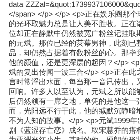
data-ZZZal=&quot;1739937106000&quot
</span> </p> </p> <p>正在娱
的光环取魅力总是让人美不胜收。正在
位却正在静默中仍然被宽广粉丝记挂取
的元斌。那位已经的荧幕男神，此刻已整
品，却仍然占据着有数粉丝的心。那毕
他的颜值，还是更深层的起因？</p> <
斌的复出传闻一波三合</p> <p>正在
言时常浮出水面，每当那一音讯传出，
回响。许多人以至认为，元斌之所以能
后仍然领有一席之地，单凭的是他这一
而，光阳远不行于此，他的缄默沉静暗
不为人知的故事。</p> <p>元斌1999
剧《蓝涩存亡恋》成名。取宋慧乔的搭