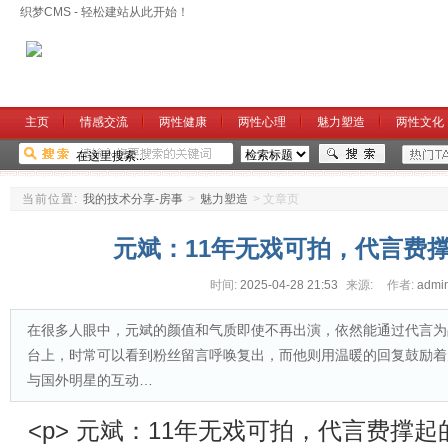
织梦CMS - 轻松建站从此开始！
主页
情感交流
两性健康
两性心理
魅力塑造
两性文化
当前位置:
我的技术分享-房事
>
魅力塑造
>
文章页
元斌：11年无戏可拍，代言费
时间:
2025-04-28 21:53
来源:
作者:
admi
在很多人眼中，元斌的颜值和气质即使不再出演，依然能通过代言为
台上，时常可以看到粉丝留言呼唤复出，而他则用温暖的回复鼓励着
与国外明星的互动…
<p> 元斌：11年无戏可拍，代言费撑起的荣