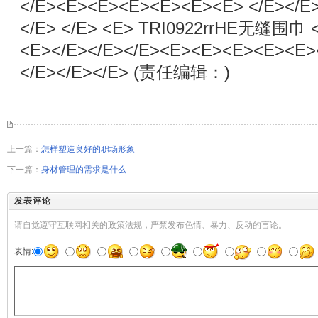
</E><E><E><E><E><E><E> </E></E>
</E> </E> <E> TRI0922rrHE无缝围巾 </
<E></E></E></E><E><E><E><E><E>
</E></E></E> (责任编辑：)
上一篇：
怎样塑造良好的职场形象
下一篇：
身材管理的需求是什么
发表评论
请自觉遵守互联网相关的政策法规，严禁发布色情、暴力、反动的言论。
表情: