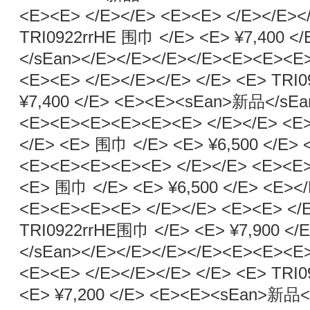
<E><E> </E></E> <E><E> </E></E><
TRI0922rrHE 围巾 </E> <E> ¥7,400 
</sEan></E></E></E></E><E><E><E
<E><E> </E></E></E> </E> <E> TRI
¥7,400 </E> <E><E><sEan>新品</sEa
<E><E><E><E><E><E> </E></E> <E>
</E> <E> 围巾 </E> <E> ¥6,500 </E>
<E><E><E><E><E> </E></E> <E><E> 
<E> 围巾 </E> <E> ¥6,500 </E> <E><
<E><E><E><E> </E></E> <E><E> </E
TRI0922rrHE围巾 </E> <E> ¥7,900 <
</sEan></E></E></E></E><E><E><E
<E><E> </E></E></E> </E> <E> TR
<E> ¥7,200 </E> <E><E><sEan>新品<