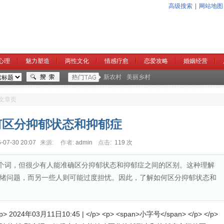
高级搜索
|
网站地图
心理
魅力塑造
两性文化
情感疗愈
恋爱攻略
婚姻经营
新农村
美丽乡村
文章页
何区分抑郁状态和抑郁症
-07-30 20:07
来源:
作者:
admin
点击:
119 次
这个词，但很少有人能准确区分抑郁状态和抑郁症之间的区别。这种理解
绪问题，而另一些人则可能过度担忧。因此，了解如何区分抑郁状态和
24年03月11日10:45 | </p> <p> <span>小字号</span> </p> </p>