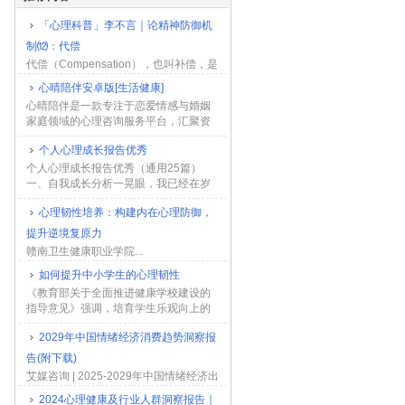
「心理科普」李不言｜论精神防御机
制⑿：代偿
代偿（Compensation），也叫补偿，是
指当个体在生理或心理上存在真实的或
心晴陪伴安卓版[生活健康]
主观感受到的缺陷、不足时，通过发展
心晴陪伴是一款专注于恋爱情感与婚姻
其他方面的优势或能力来弥补这一缺
家庭领域的心理咨询服务平台，汇聚资
陷，从而缓解自...
深情感老师，为用户提供高效的情感问
个人心理成长报告优秀
题解决方案。服务涵盖婚恋情感、亲子
关系、情绪压力等多个板块...
个人心理成长报告优秀（通用25篇）
一、自我成长分析一晃眼，我已经在岁
月的年轮上画了十九个圈。回顾自己的
心理韧性培养：构建内在心理防御，
成长过程，我感到自己幼年、童年时期
的生活经历及情感体验对...
提升逆境复原力
赣南卫生健康职业学院...
如何提升中小学生的心理韧性
《教育部关于全面推进健康学校建设的
指导意见》强调，培育学生乐观向上的
积极心理品质，增强心理韧性。心理韧
2029年中国情绪经济消费趋势洞察报
性又称心理弹性、抗逆力、复原力，是
指个体在面对困难、挫折或...
告(附下载)
艾媒咨询 | 2025-2029年中国情绪经济出
产趋势洞察报告 跟着社会糊口和工做节
2024心理健康及行业人群洞察报告｜