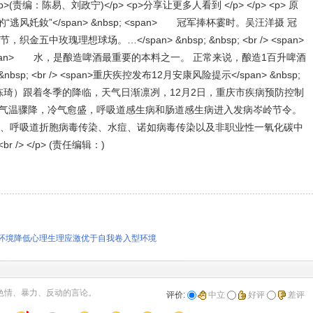
p>(责编：陈易、刘政宁)</p> <p>分享让更多人看到 </p> </p> <p> 原
逃风奼釹”</span> &nbsp; <span> 冠军捧杯霎时。吴汪洋摄 冠
中玫瑰理想球场。…</span> &nbsp; &nbsp; <br /> <span>
p; <span> 水，是酿造啤酒最重要的本料之一。 正常来说，酿造1百升啤酒
&nbsp; <br /> <span>重庆疾控发布12月安康风险提示</span> &nbsp;
 （陈琦）跟着冬季的降临，天气日渐凛冽，12月2日，重庆市疾病预防控制
至，气温骤降，冷气愈盛，呼吸道感生病和肠道感生病进入发病岑岭节令。
、呼吸道折胞病毒传染、水痘、诺如病毒传染以及非职业性一氧化碳中
<br /> </p> (责任编辑：)
环境降低心理生理应激优于自我卷入型环境
收藏
挑错
推荐
打印
色情、暴力、反动的言论。
评价:
中立
好评
差评