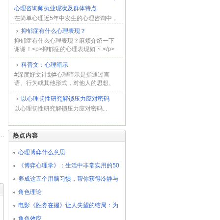
拍的加速，市场出产者对情绪舒缓取精
心理咨询师执业现状及群体特点
力满足的出产需求日益删长，情绪经济
逐渐...
在简单心理近5年中发生的心理咨询中，
视频咨询的比例也在逐年升高，2023年
抑郁症有什么心理表现？
65.7%的心理咨询通过视频方式进行，
抑郁症有什么心理表现？麻烦介绍一下
相比于2019年的40%，增长了64.3%。
谢谢！<p>抑郁症的心理表现如下:</p>
在...
<p>1. 感到极度沮丧......
科普文：心理暗示
#深度好文计划#心理暗示是指通过言
语、行为或其他形式，对他人的思想、
情绪、行为等进行潜在的影响，使其产
以心理韧性研究解锁压力应对密码
生某种感知、信念、态度或行为的一种
最常见的心理现象。心理学...
以心理韧性研究解锁压力应对密码...
热点内容
心理博弈什么意思
《博弈心理学》：生活中非常实用的50
种心理博弈策略
养成这五个用脑习惯，帮你获得冷静与
平和心态！
角色理论
电影《胜券在握》让人失望的结局：为
什么“职场逆袭”成了迷局？
角色效应