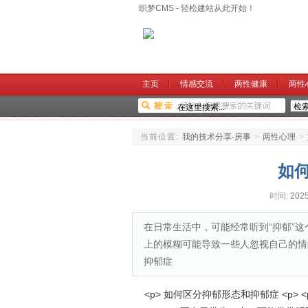
织梦CMS - 轻松建站从此开始！
主页
情感交流
两性健康
两性
当前位置:
我的技术分享-房事
>
两性心理
>
如
时间:
2025
在日常生活中，可能经常听到“抑郁”
上的模糊可能导致一些人忽视自己的情
抑郁症
<p> 如何区分抑郁形态和抑郁症 <p> <p> 20