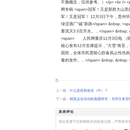
不雅概念，仅供参考。）</p> <br /> <
网专稿 <span>冠军！又是那群大山里的“
军！又是冠军！ 12月3日下午，贵州毕节，织金五
绿涩酒厂“碳”新路</span> &nbs
要泯灭3.5百升水。…</span> &nbsp; 
<span> 人民网重庆12月3日电
核心发布12月安康提示，“大雪”将
因而，全体市民需留心防备风止性伤风
毒的发作。…</span> &nbsp; &nbsp; 
上一篇：
什么是投射效应（中）？
下一篇：
精英运动员动机氛围研究：关怀任务型
发表评论
请自觉遵守互联网相关的政策法规，严禁发布