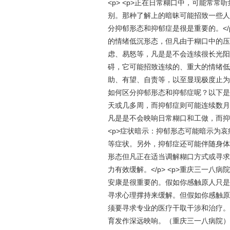
<p> <p>正在日常糊口中，可能常
别。那种了解上的暗昧可能招致一些人
分抑郁形态和抑郁症是很是重要的。</
的情绪低沉形态，但凡由于糊口中的压
虑、易怒等，凡是是不会连续很长光阳，
碍，它可能招致连续的、重大的情绪低
助、有望、自责等，以至显现极度止为的
如何区分抑郁形态和抑郁症呢？以下是一
天或几多周，而抑郁症则可能连续数月或
凡是是不会映响日常糊口和工做，而抑
<p>症状暗示：抑郁形态可能暗示为
等症状。另外，抑郁症还可能伴随身体上
形态但凡正在适当调解糊口方式或寻求
力有效缓解。</p> <p>重庆三一
安康是很重要的。假如你感触原人只是
寻求心理撑持来缓解。但假如你感触原
须要寻求专业的医疗干取干涉和治疗。
育发作深远映响。（重庆三一八病院）<