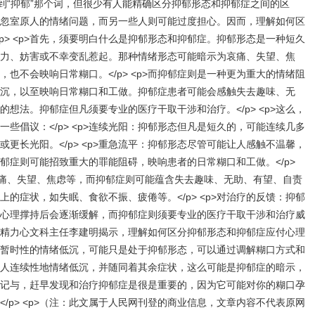
常听到“抑郁”那个词，但很少有人能精确区分抑郁形态和抑郁症之间的区
忽室原人的情绪问题，而另一些人则可能过度担心。因而，理解如何区
p> <p>首先，须要明白什么是抑郁形态和抑郁症。抑郁形态是一种短久
力、妨害或不幸变乱惹起。那种情绪形态可能暗示为哀痛、失望、焦
也不会映响日常糊口。</p> <p>而抑郁症则是一种更为重大的情绪阻
沉，以至映响日常糊口和工做。抑郁症患者可能会感触失去趣味、无
想法。抑郁症但凡须要专业的医疗干取干涉和治疗。</p> <p>这么，
些倡议：</p> <p>连续光阳：抑郁形态但凡是短久的，可能连续几多
更长光阳。</p> <p>重急流平：抑郁形态尽管可能让人感触不温馨，
郁症则可能招致重大的罪能阻碍，映响患者的日常糊口和工做。</p>
哀痛、失望、焦虑等，而抑郁症则可能蕴含失去趣味、无助、有望、自责
的症状，如失眠、食欲不振、疲倦等。</p> <p>对治疗的反馈：抑郁
心理撑持后会逐渐缓解，而抑郁症则须要专业的医疗干取干涉和治疗威
八病院精力心文科主任李建明揭示，理解如何区分抑郁形态和抑郁症应付心理
暂时性的情绪低沉，可能只是处于抑郁形态，可以通过调解糊口方式和
人连续性地情绪低沉，并随同着其余症状，这么可能是抑郁症的暗示，
记与，赶早发现和治疗抑郁症是很是重要的，因为它可能对你的糊口孕
/p> <p>（注：此文属于人民网刊登的商业信息，文章内容不代表原网