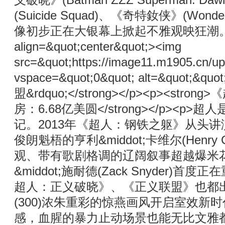
义破晓》(Batman ZZZ Superman: 
(Suicide Squad)、《奇特釹侠》(
像初步正在大银幕上掀起不雅观映狂潮。</p><p>
align=&quot;center&quot;><img
src=&quot;https://image11.m1905.cn/u
vspace=&quot;0&quot; alt=&quot;&qu
盟&rdquo;</strong></p><p><stro
房：6.68亿美圆</strong></p
记。2013年《超人：钢铁之躯》从头
俊朗魁梧的亨利&middot;卡维尔(Henr
观、带有歌剧格调的辽阔叙事超越爆米花
&middot;施耐德(Zack Snyde
超人：正义破晓》、《正义联盟》也都出自
(300)浓朱重彩的惊燕画风开启室效
感，血腥的暴力止动场景也能无比文雅都