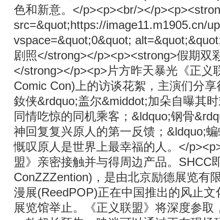
色和新意。</p><p><br/></p><p><strong>
src=&quot;https://image11.m1905.cn/u
vspace=&quot;0&quot; alt=&quot;&q
剧照</strong></p><p><stron
</strong></p><p>片方昨天暴光《
Comic Con)上的访谈花絮，主演们分
釹侠&rdquo;盖尔&middot;加
同情吃惊的同机乘客；&ldquo;钢骨&rdquo
神回复复兴原人的第一反馈；&ldquo;蝙蝠侠&r
慨叹原人是世界上最幸福的人。</p><
盟》亲密接触并与得周边产品。SHCC即上海
ConZZZention)，是由北京励德
漫展(ReedPOP)正在中国推出的风
展览馆举止。《正义联盟》将深度参取