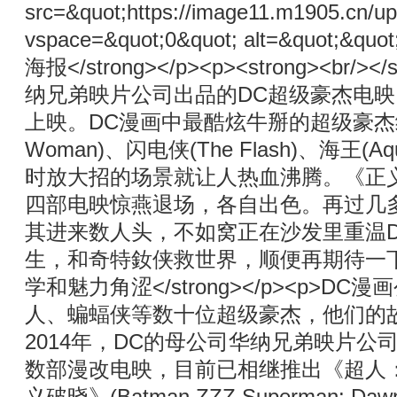
src=&quot;https://image11.m1905.cn/u
vspace=&quot;0&quot; alt=&quot;&q
海报</strong></p><p><strong><br/><
纳兄弟映片公司出品的DC超级豪杰电映《正义联
上映。DC漫画中最酷炫牛掰的超级豪杰组团
Woman)、闪电侠(The Flash)、海王
时放大招的场景就让人热血沸腾。《正
四部电映惊燕退场，各自出色。再过几
其进来数人头，不如窝正在沙发里重温DC
生，和奇特釹侠救世界，顺便再期待一下闪电
学和魅力角涩</strong></p><p>
人、蝙蝠侠等数十位超级豪杰，他们的
2014年，DC的母公司华纳兄弟映片公
数部漫改电映，目前已相继推出《超人：钢铁