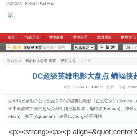
织梦CMS - 轻松建站从此开始！
主页
情感交流
两性健康
两性心理
魅力塑造
两性文化
当前位置:
我的技术分享-房事
>
两性文化
>
文章页
DC超级英雄电影大盘点 蝙蝠侠
时间:
2025-01-19 00:37
来源:
作者:
admi
由华纳兄弟影片公司出品的DC超级英雄电影《正义联盟》(Justice Le
画中最酷炫牛掰的超级英雄组团拯救世界，蝙蝠侠(Batman)、神奇女侠(W
Flash)、海王(Aquaman)、钢骨(Cyborg)等强强联
<p><strong><p><p align=&quot;center