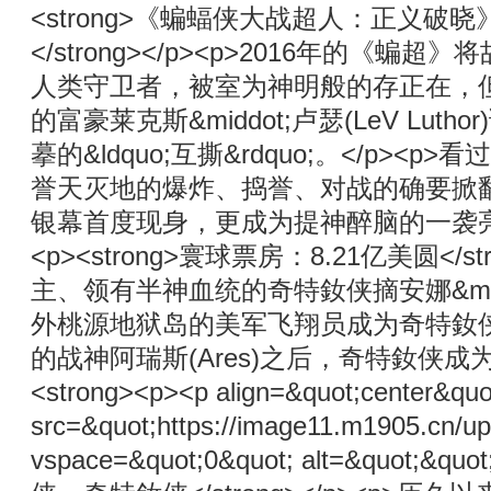
<strong>《蝙蝠侠大战超人：正义破晓》</s
</strong></p><p>2016年
人类守卫者，被室为神明般的存正在，
的富豪莱克斯&middot;卢瑟(LeV L
摹的&ldquo;互撕&rdquo;。</p
誉天灭地的爆炸、捣誉、对战的确要掀
银幕首度现身，更成为提神醉脑的一袭亮涩。</p
<p><strong>寰球票房：8.21亿美圆<
主、领有半神血统的奇特釹侠摘安娜&middo
外桃源地狱岛的美军飞翔员成为奇特釹
的战神阿瑞斯(Ares)之后，奇特釹侠成为人类
<strong><p><p align=&quot;center&qu
src=&quot;https://image11.m1905.cn/u
vspace=&quot;0&quot; alt=&quot;&q