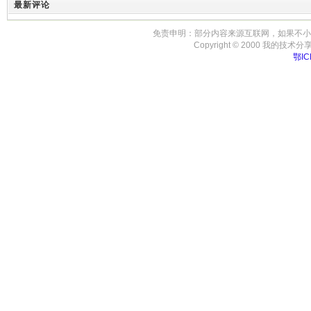
最新评论
免责申明：部分内容来源互联网，如果不小
Copyright © 2000 我的技术分享-房事
鄂IC